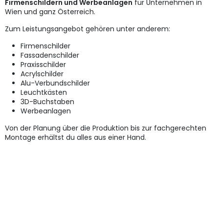
Firmenschildern und Werbeanlagen
für Unternehmen in
Wien und ganz Österreich.
Zum Leistungsangebot gehören unter anderem:
Firmenschilder
Fassadenschilder
Praxisschilder
Acrylschilder
Alu-Verbundschilder
Leuchtkästen
3D-Buchstaben
Werbeanlagen
Von der Planung über die Produktion bis zur fachgerechten
Montage erhältst du alles aus einer Hand.
Für welche Unternehmen lohnt sich eine
professionelle Schildermontage?
Eine fachgerechte Montage ist für nahezu jede Branche
sinnvoll, zum Beispiel für:
Einzelhandel
Gastronomie