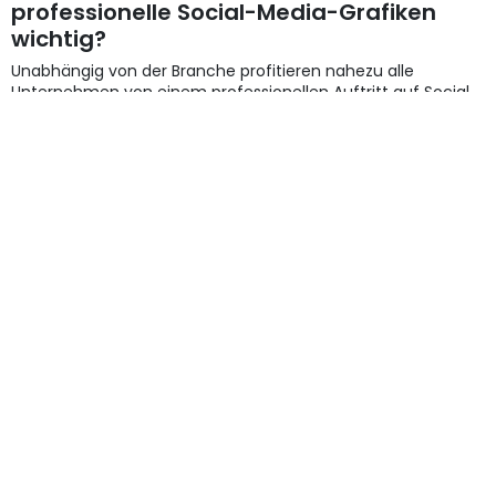
professionelle Social-Media-Grafiken
wichtig?
Unabhängig von der Branche profitieren nahezu alle
Unternehmen von einem professionellen Auftritt auf Social
Media, zum Beispiel:
Handwerksbetriebe
Gastronomie
Einzelhandel
Dienstleister
Start-ups
Industrieunternehmen
Agenturen
Denn ein professioneller erster Eindruck kann entscheidend
dafür sein, ob aus einem Besucher ein Kunde wird.
→ Professionelle
Social-Media-Grafiken
sind weit mehr als
nur schöne Bilder. Sie schaffen Aufmerksamkeit, stärken die
Markenidentität und vermitteln Kompetenz.
Wer auf ein einheitliches Design setzt, erhöht den
Wiedererkennungswert und sorgt dafür, dass das