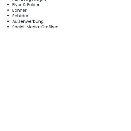
Flyer & Folder
Banner
Schilder
Außenwerbung
Social-Media-Grafiken
Schaufensterdesigns
Das Ziel: moderne Werbung, die auffällt und im Kopf bleibt.
Warum individuelles Design besser
funktioniert
Fertige Vorlagen sehen oft austauschbar aus. Individuelle
Designs sorgen dagegen für:
stärkere Markenwirkung
höhere Wiedererkennung
professionelleren Auftritt
mehr Aufmerksamkeit
Gerade lokale Unternehmen profitieren enorm davon, sich
optisch von der Konkurrenz abzuheben.